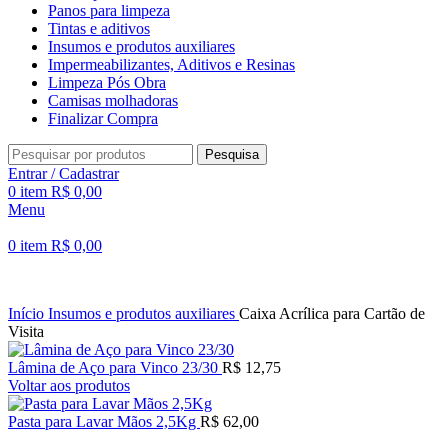
Panos para limpeza
Tintas e aditivos
Insumos e produtos auxiliares
Impermeabilizantes, Aditivos e Resinas
Limpeza Pós Obra
Camisas molhadoras
Finalizar Compra
Pesquisa
Entrar / Cadastrar
0
item
R$
0,00
Menu
0
item
R$
0,00
Início
Insumos e produtos auxiliares
Caixa Acrílica para Cartão de
Visita
Lâmina de Aço para Vinco 23/30
R$
12,75
Voltar aos produtos
Pasta para Lavar Mãos 2,5Kg
R$
62,00