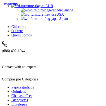
ESGOTADO
ESGOTADO
ESGOTADO
EUR
Canada
USA
Japan
Gift cards
O Frete
Quem Somos
(686) 492-1044
Contact with an expert
Comprar por Categorias
Papéis gráficos
Químicos
Chapas offset
Blanquetas
Envelopes