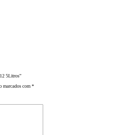
12 5Litros”
ão marcados com
*