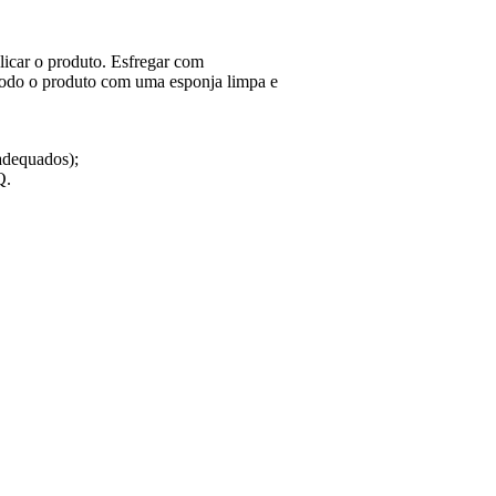
icar o produto. Esfregar com
todo o produto com uma esponja limpa e
 adequados);
Q.