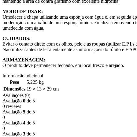
mantendo a área de contra grafismo com excelente hidrofilia.
MODO DE USAR:
Umedecer a chapa utilizando uma esponja com água e, em seguida apl
moderação com auxílio de uma esponja úmida. Finalizar removendo 
umedecida com água.
CUIDADOS:
Evitar o contato direto com os olhos, pele e as roupas (utilizar E.P.I.s
Não utilizar antes de ler atentamente as informações do rótulo e FISP
ARMAZENAGEM:
O produto deve permanecer fechado, em local fresco e arejado.
Informação adicional
Peso
5,225 kg
Dimensões
19 × 13 × 29 cm
Avaliações (0)
Avaliação
0
de 5
0 reviews
Avaliação
5
de 5
0
Avaliação
4
de 5
0
Avaliação
3
de 5