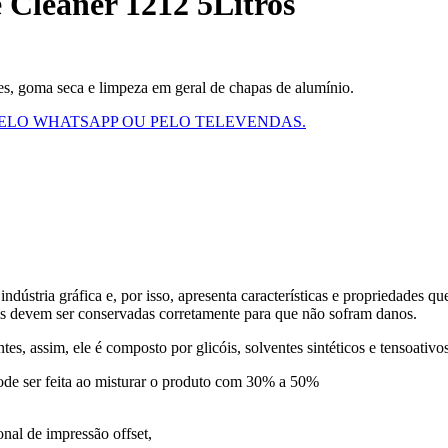
 Cleaner 1212 5Litros
ões, goma seca e limpeza em geral de chapas de alumínio.
ELO WHATSAPP OU PELO TELEVENDAS.
stria gráfica e, por isso, apresenta características e propriedades que
is devem ser conservadas corretamente para que não sofram danos.
, assim, ele é composto por glicóis, solventes sintéticos e tensoativos
pode ser feita ao misturar o produto com 30% a 50%
nal de impressão offset,