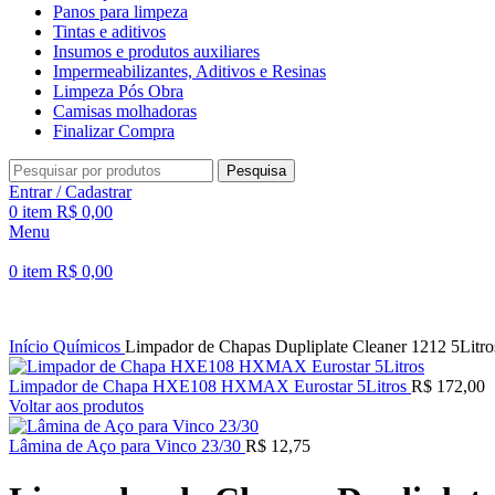
Panos para limpeza
Tintas e aditivos
Insumos e produtos auxiliares
Impermeabilizantes, Aditivos e Resinas
Limpeza Pós Obra
Camisas molhadoras
Finalizar Compra
Pesquisa
Entrar / Cadastrar
0
item
R$
0,00
Menu
0
item
R$
0,00
Início
Químicos
Limpador de Chapas Dupliplate Cleaner 1212 5Litro
Limpador de Chapa HXE108 HXMAX Eurostar 5Litros
R$
172,00
Voltar aos produtos
Lâmina de Aço para Vinco 23/30
R$
12,75