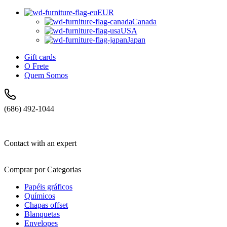
EUR
Canada
USA
Japan
Gift cards
O Frete
Quem Somos
(686) 492-1044
Contact with an expert
Comprar por Categorias
Papéis gráficos
Químicos
Chapas offset
Blanquetas
Envelopes