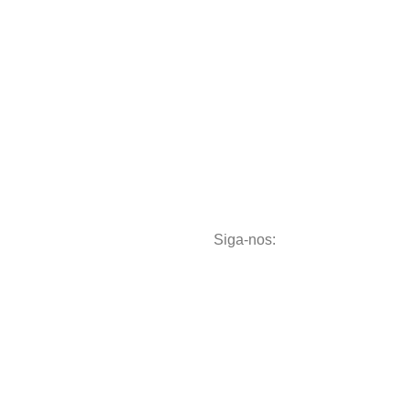
Pagamento
 estamos?
iz Goés, 28
 Esplanada
Siga-nos:
uba - SP
ne:
(18) 3301-7711
o@dismagraf.com.br
 direitos reservados
.
Criado por Cidademix
.