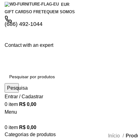
EUR
GIFT CARDS
O FRETE
QUEM SOMOS
(686) 492-1044
Contact with an expert
Comprar por Categorias
Pesquisa
Entrar / Cadastrar
0
item
R$
0,00
Menu
0
item
R$
0,00
Categorias de produtos
Início
Prod